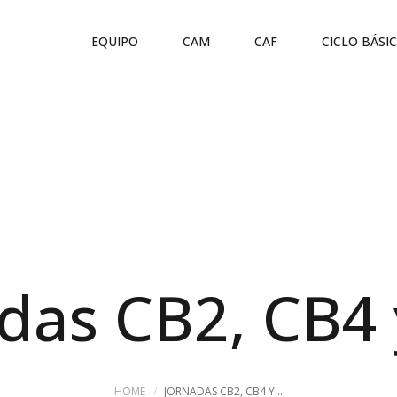
EQUIPO
CAM
CAF
CICLO BÁSI
das CB2, CB4
HOME
JORNADAS CB2, CB4 Y...